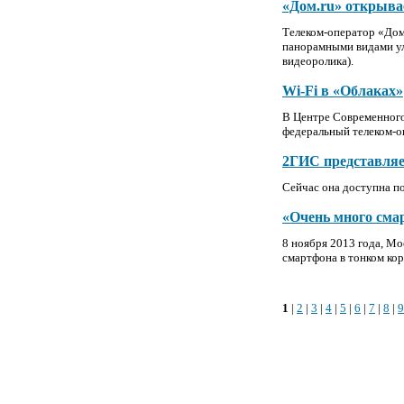
«Дом.ru» открывае
Телеком-оператор «Дом
панорамными видами ули
видеоролика).
Wi-Fi в «Облаках»
В Центре Современного
федеральный телеком-о
2ГИС представляе
Сейчас она доступна по 
«Очень много смар
8 ноября 2013 года, М
смартфона в тонком кор
1
|
2
|
3
|
4
|
5
|
6
|
7
|
8
|
9