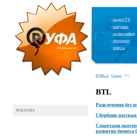
-
радио/TV
-
наружка
-
полиграфия
-
интернет
-
пресса
РУФА.ru
/
Статьи
/ BTL
BTL
Развлечения без о
РЕКЛАМА
Сбербанк расскаж
Секретами оратор
развития бизнеса