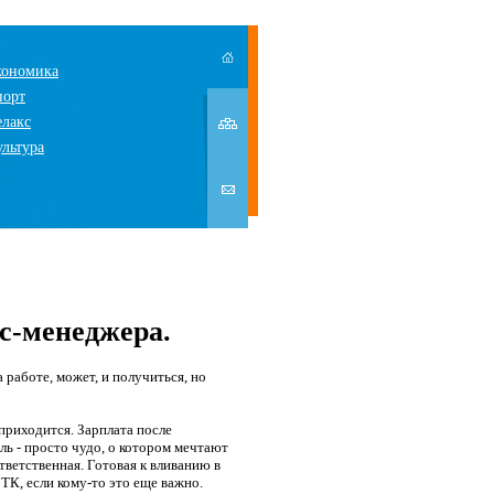
кономика
порт
елакс
ультура
с-менеджера.
 работе, может, и получиться, но
 приходится. Зарплата после
ль - просто чудо, о котором мечтают
тветственная. Готовая к вливанию в
К, если кому-то это еще важно.