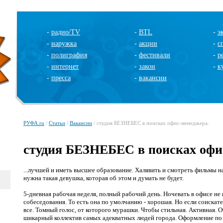
-
радио/TV
-
BTL
-
э
-
наружка
-
акции
-
с
-
полиграфия
-
фестивали
-
р
-
интернет
-
закон
-
к
-
пресса
-
вакансии
РУФА.ru
/
Статьи
/
Вакансии
/ студия БЕЗНЕБЕС в поисках офис-менеджера.
студия БЕЗНЕБЕС в поисках офи
...лучшей и иметь высшее образование. Халявить и смотреть фильмы на
нужна такая девушка, которая об этом и думать не будет.
5-дневная рабочая неделя, полный рабочий день. Ночевать в офисе не
собеседования. То есть она по умолчанию - хорошая. Но если соискате
все. Томный голос, от которого мурашки. Чтобы стильная. Активная. О
шикарный коллектив самых адекватных людей города. Оформление по Т