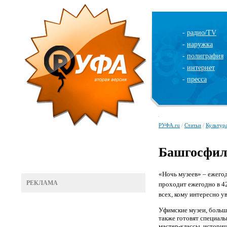
-
радио/TV
-
наружка
-
полиграфия
-
интернет
-
пресса
РУФА.ru
/
Статьи
/
Культур
Башгосфил
«Ночь музеев» – ежего
РЕКЛАМА
проходит ежегодно в 42
всех, кому интересно у
Уфимские музеи, больш
также готовят специаль
мастер-классы, историч