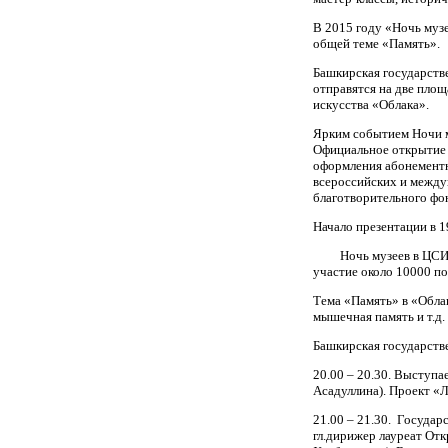
В 2015 году «Ночь муз
общей теме «Память».
Башкирская государств
отправятся на две пло
искусства «Облака».
Ярким событием Ночи м
Официальное открытие п
оформления абонементн
всероссийских и между
благотворительного фо
Начало презентации в 1
Ночь музеев в ЦСИ «Об
участие около 10000 по
Тема «Память» в «Облак
мышечная память и т.д.
Башкирская государств
20.00 – 20.30. Выступа
Асадуллина). Проект «
21.00 – 21.30. Государ
гл.дирижер лауреат От